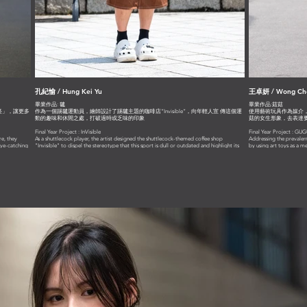
孔紀愉 / Hung Kei Yu
王卓妍 / Wong 
畢業作品: 毽
畢業作品:菇菇
怪」，讓更多
作為一個踢毽運動員，繪師設計了踢毽主題的咖啡店“Invisible”，向年輕人宣 傳這個運
使用藝術玩具作為媒介
動的趣味和休閒之處，打破過時或乏味的印象
菇的女生形象，去表達
Final Year Project : InVisible
Final Year Project :
re, they
As a shuttlecock player, the artist designed the shuttlecock-themed coffee shop
Addressing the prevale
eye-catching
"Invisible" to dispel the stereotype that this sport is dull or outdated and highlight its
by using art toys as a m
fun and leisure aspects to young people.
heads express the idea 
confident and loving one