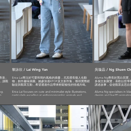
黎詠欣 / Lai Wing Yan
吳璇晶 / Ng Shuen Ch
看香港」
Erica Lai專注於可愛和簡約風格的插畫，尤其擅長擬人化動
Aluma Ng專長於黑白寫實
，讓觀
物，創作趣味插圖。她參加過KPOP及文創市集，獲得實際經
多個文創展覽，喜歡以哲學
驗並與觀眾互動，希望通過作品帶來輕鬆愉悅的情感共鳴。
講述故事，促使觀眾反思自
ng.
Erica Lai focuses on cute and minimalist style illustrations,
Aluma Ng specialises in bla
g
particularly excelling at anthropomorphic animals and
design and live2D animation
 to
creating amusing images. She has participated in K-pop and
creative exhibitions and en
ging
creative markets, gaining practical experience and
psychological themes as sub
interacting with audiences. She hopes to bring light-hearted
contrasts, she tells stories 
and joyful emotional resonance through her work.
themselves.