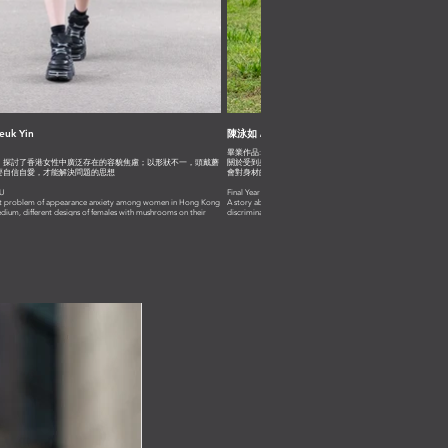
Cheuk Yin
陳泳如 /CHEN Yongru
畢業作品: 撕破枷鎖
，探討了香港女性中廣泛存在的容貌焦慮；以形狀不一，頭戴蘑
關於受到身材焦慮影響和與其鬥爭的一個男生的故事，“Shackle Br
要自信自愛，才能解決問題的思想
會對身材的偏見，讓大家擁有建立自我的勇氣
 GUGU
Final Year Project : Shackle- Breaking
nt problem of appearance anxiety among women in Hong Kong
A story about a boy who battles body anxiety in an effort to 
edium, different designs of females with mushrooms on their
discrimination and inspire everyone to be bold enough to stand
that problematic thinking can only be resolved by being
self.