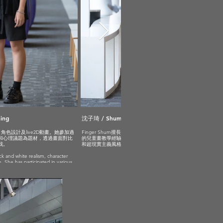
ing
沈子琦 / Shum Tsz Kei
、角色設計及live2D動畫。她參加過
Finger Shum擅長寫實手繪、兒童插畫和數位繪畫。憑藉五年
和心理議題為題材，透過畫面對比
的兒童畫教學經驗，她的作品展現出敏銳的觀察力，並以幽默
我。
和超現實主義風格捕捉生活細節，讓觀者感受心靈共鳴。
ck and white realism, character
. She has participated in various
joys using philosophical and
ject matter. Through visual
that prompt viewers to reflect on