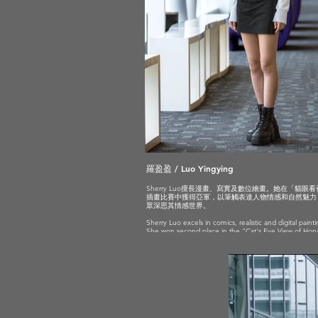
羅盈盈 / Luo Yingying
Sherry Luo擅長漫畫、寫實及數位繪畫。她在「貓眼
插畫比賽中獲得亞軍，以筆觸表達人物情感和自然魅力
眾深思其情感世界。
Sherry Luo excels in comics, realistic and digital painti
She won second place in the "Cat's Eye View of Hon
Kong" illustration competition, using her brushstrokes
express human emotions and natural charm, encoura
viewers to ponder her emotional world.