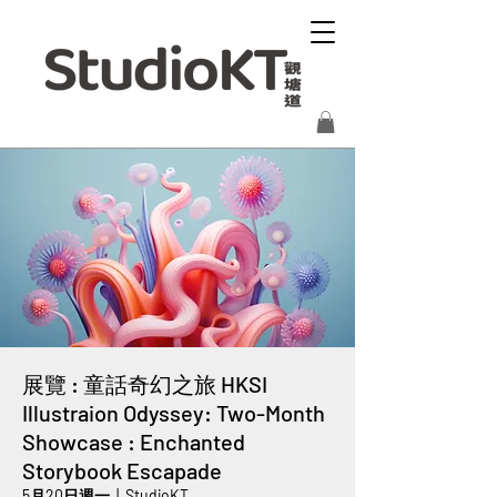
展覽 : 童話奇幻之旅 HKSI
Illustraion Odyssey: Two-Month
Showcase : Enchanted
Storybook Escapade
5月20日週一
  |  
StudioKT