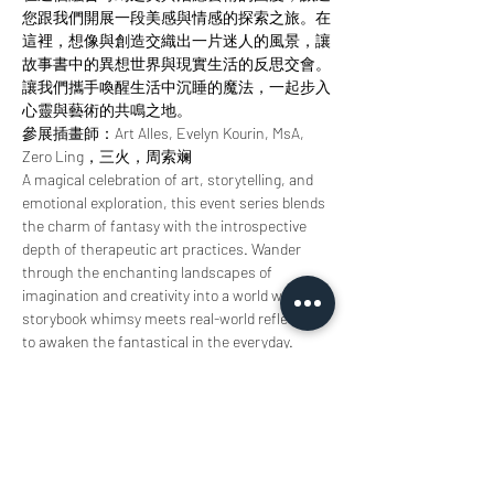
您跟我們開展一段美感與情感的探索之旅。在
這裡，想像與創造交織出一片迷人的風景，讓
故事書中的異想世界與現實生活的反思交會。
讓我們攜手喚醒生活中沉睡的魔法，一起步入
心靈與藝術的共鳴之地。
參展插畫師：Art Alles, Evelyn Kourin, MsA, 
Zero Ling，三火，周索斓
A magical celebration of art, storytelling, and 
emotional exploration, this event series blends 
the charm of fantasy with the introspective 
depth of therapeutic art practices. Wander 
through the enchanting landscapes of 
imagination and creativity into a world where 
storybook whimsy meets real-world reflection 
to awaken the fantastical in the everyday.
Featured illustrators: Art Alles, Evelyn Kourin, 
MsA, Zero Ling, Threefire & Sherry Zhou