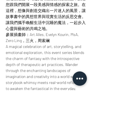
您跟我們開展一段美感與情感的探索之旅。在
這裡，想像與創造交織出一片迷人的風景，讓
故事書中的異想世界與現實生活的反思交會。
讓我們攜手喚醒生活中沉睡的魔法，一起步入
心靈與藝術的共鳴之地。
參展插畫師：Art Alles, Evelyn Kourin, MsA, 
Zero Ling，三火，周索斓
A magical celebration of art, storytelling, and 
emotional exploration, this event series blends 
the charm of fantasy with the introspective 
depth of therapeutic art practices. Wander 
through the enchanting landscapes of 
imagination and creativity into a world where 
storybook whimsy meets real-world reflection 
to awaken the fantastical in the everyday.
Featured illustrators: Art Alles, Evelyn Kourin, 
MsA, Zero Ling, Threefire & Sherry Zhou