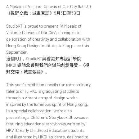
A Mosaic of Visions: Canvas of Our City 9/3– 30 
《視野交織：城畫絮語》9月3日至30日  
StudioKT is proud to present  “A Mosaic of 
Visions: Canvas of Our City”, an exquisite 
celebration of creativity and collaboration with 
Hong Kong Design Institute, taking place this 
September.   
這個9月，StudioKT與香港知專設計學院 
(HKDI)邀請您參與我們合辦的創意展覽 -《視
野交織：城畫絮語》。  
This year’s exhibition unveils the extraordinary 
talents of 15 HKDI’s graduating students 
through a vibrant array of design works 
inspired by the luminous spirit of Hong Kong. 
In a special collaboration, we’re also 
presenting a Children’s Storybook Showcase, 
featuring educational storybooks written by 
HKVTC Early Childhood Education students 
and illustrated by HKDI students, designed to 