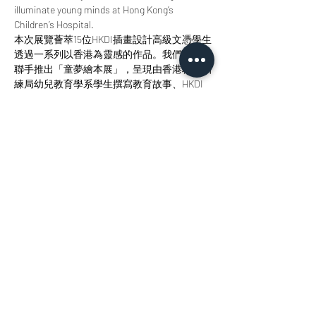
illuminate young minds at Hong Kong’s 
Children’s Hospital. 
本次展覽薈萃15位HKDI插畫設計高級文憑學生
透過一系列以香港為靈感的作品。我們更特別
聯手推出「童夢繪本展」，呈現由香港職業訓
練局幼兒教育學系學生撰寫教育故事、HKDI
學生繪製插畫的匠心之作，旨在為香港兒童醫
院的小讀者點亮智慧明燈。  Join us at 
StudioKT to immerse yourself in the radiance 
of design, the allure of storytelling, and the 
magic of creative collaboration.  歡迎您來參與
我們，沉浸於設計之輝、敘事之美與創意協作
之魅力當中。
分享此活動