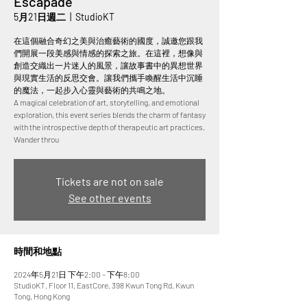
Escapade
5月21日週二
  |  
StudioKT
在這個融合奇幻之美與治癒藝術的國度，誠邀您跟我
們開展一段美感與情感的探索之旅。在這裡，想像與
創造交織出一片迷人的風景，讓故事書中的異想世界
與現實生活的反思交會。讓我們攜手喚醒生活中沉睡
的魔法，一起步入心靈與藝術的共鳴之地。
A magical celebration of art, storytelling, and emotional
exploration, this event series blends the charm of fantasy
with the introspective depth of therapeutic art practices.
Wander throu
Tickets are not on sale
See other events
時間和地點
2024年5月21日 下午2:00 – 下午8:00
StudioKT, Floor 11, EastCore, 398 Kwun Tong Rd, Kwun
Tong, Hong Kong