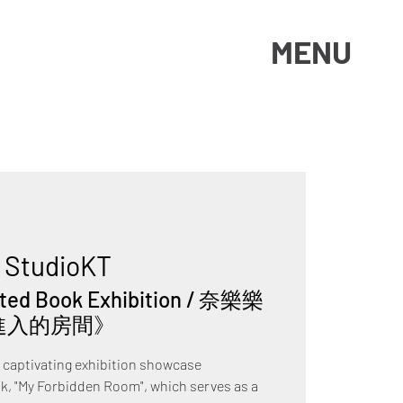
MENU
 
StudioKT
rated Book Exhibition / 奈樂樂
進入的房間》
e captivating exhibition showcase
ok, "My Forbidden Room", which serves as a