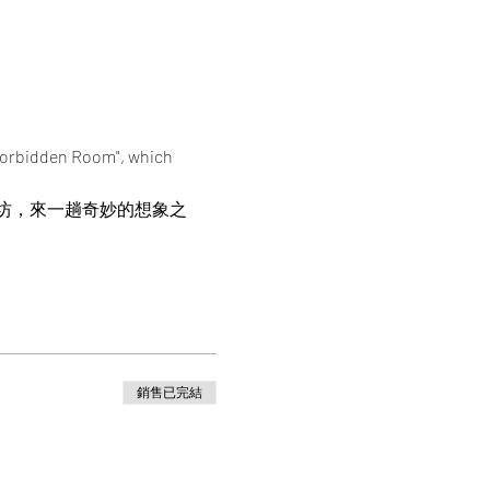
 Forbidden Room", which 
坊，來一趟奇妙的想象之
銷售已完結