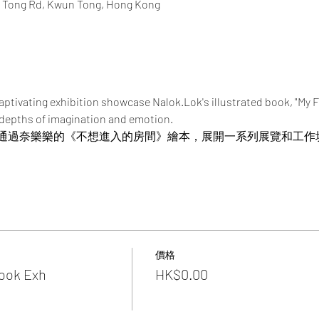
n Tong Rd, Kwun Tong, Hong Kong
captivating exhibition showcase Nalok.Lok's illustrated book, "My
 depths of imagination and emotion.
通過奈樂樂的《不想進入的房間》繪本，展開一系列展覽和工作
價格
Book Exh
HK$0.00