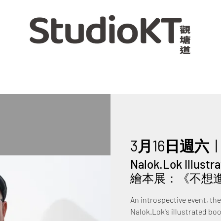
3月16日週六
  | 
Nalok.Lok Illust
繪本展：《不想
An introspective event, th
Nalok.Lok's illustrated bo