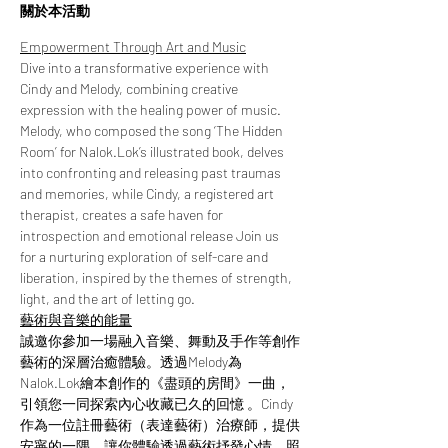
關於本活動
Empowerment Through Art and Music
Dive into a transformative experience with 
Cindy and Melody, combining creative 
expression with the healing power of music. 
Melody, who composed the song ‘The Hidden 
Room’ for Nalok.Lok’s illustrated book, delves 
into confronting and releasing past traumas 
and memories, while Cindy, a registered art 
therapist, creates a safe haven for 
introspection and emotional release Join us 
for a nurturing exploration of self-care and 
liberation, inspired by the themes of strength, 
light, and the art of letting go.
藝術與音樂的能量
誠邀你參加一場融入音樂、舞動及手作等創作
藝術的深層治癒體驗。透過Melody為
Nalok.Lok繪本創作的《盡頭的房間》一曲，
引領您一同探索內心收藏已久的回憶 。Cindy
作為一位註冊藝術（表達藝術）治療師，提供
安寧的一隅，讓你體驗透過藝術抒發心情，照