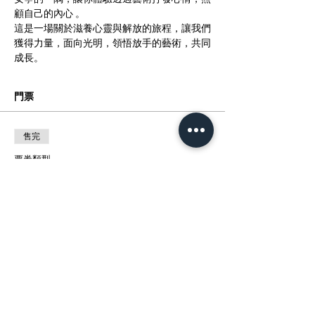
顧自己的內心 。
這是一場關於滋養心靈與解放的旅程，讓我們
獲得力量，面向光明，領悟放手的藝術，共同
成長。
門票
售完
票券類型
Empowerment Through Art and Mu
更多資訊
價格
HK$0.00
此活動門票已售完